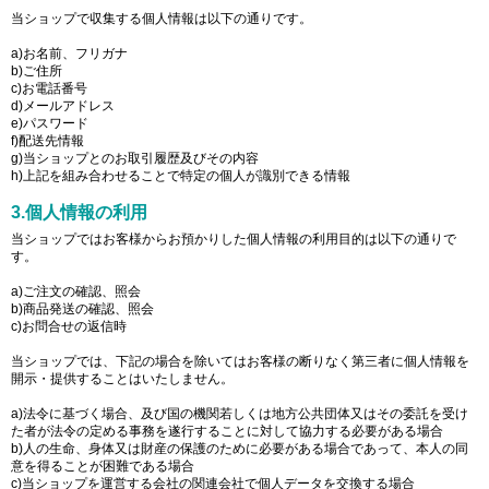
当ショップで収集する個人情報は以下の通りです。
a)お名前、フリガナ
b)ご住所
c)お電話番号
d)メールアドレス
e)パスワード
f)配送先情報
g)当ショップとのお取引履歴及びその内容
h)上記を組み合わせることで特定の個人が識別できる情報
3.個人情報の利用
当ショップではお客様からお預かりした個人情報の利用目的は以下の通りで
す。
a)ご注文の確認、照会
b)商品発送の確認、照会
c)お問合せの返信時
当ショップでは、下記の場合を除いてはお客様の断りなく第三者に個人情報を
開示・提供することはいたしません。
a)法令に基づく場合、及び国の機関若しくは地方公共団体又はその委託を受け
た者が法令の定める事務を遂行することに対して協力する必要がある場合
b)人の生命、身体又は財産の保護のために必要がある場合であって、本人の同
意を得ることが困難である場合
c)当ショップを運営する会社の関連会社で個人データを交換する場合