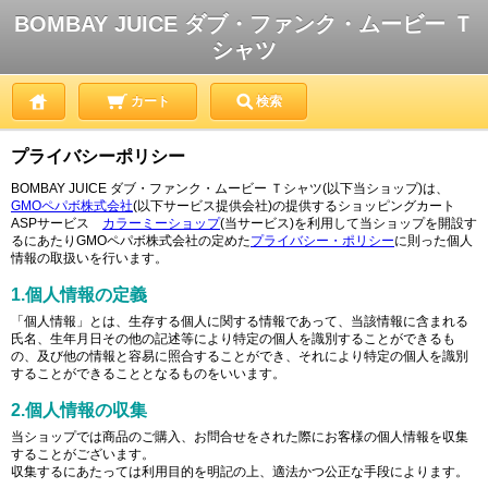
BOMBAY JUICE ダブ・ファンク・ムービー Ｔ
シャツ
カート
検索
プライバシーポリシー
BOMBAY JUICE ダブ・ファンク・ムービー Ｔシャツ(以下当ショップ)は、
GMOペパボ株式会社
(以下サービス提供会社)の提供するショッピングカート
ASPサービス
カラーミーショップ
(当サービス)を利用して当ショップを開設す
るにあたりGMOペパボ株式会社の定めた
プライバシー・ポリシー
に則った個人
情報の取扱いを行います。
1.個人情報の定義
「個人情報」とは、生存する個人に関する情報であって、当該情報に含まれる
氏名、生年月日その他の記述等により特定の個人を識別することができるも
の、及び他の情報と容易に照合することができ、それにより特定の個人を識別
することができることとなるものをいいます。
2.個人情報の収集
当ショップでは商品のご購入、お問合せをされた際にお客様の個人情報を収集
することがございます。
収集するにあたっては利用目的を明記の上、適法かつ公正な手段によります。