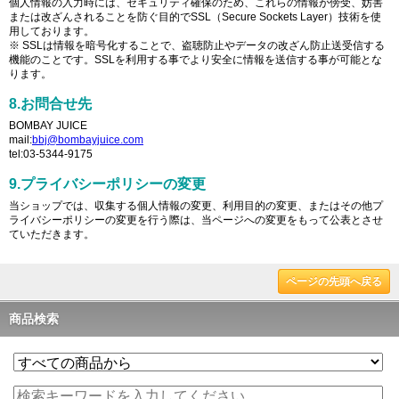
個人情報の入力時には、セキュリティ確保のため、これらの情報が傍受、妨害
または改ざんされることを防ぐ目的でSSL（Secure Sockets Layer）技術を使
用しております。
※ SSLは情報を暗号化することで、盗聴防止やデータの改ざん防止送受信する
機能のことです。SSLを利用する事でより安全に情報を送信する事が可能とな
ります。
8.お問合せ先
BOMBAY JUICE
mail:
bbj@bombayjuice.com
tel:03-5344-9175
9.プライバシーポリシーの変更
当ショップでは、収集する個人情報の変更、利用目的の変更、またはその他プ
ライバシーポリシーの変更を行う際は、当ページへの変更をもって公表とさせ
ていただきます。
ページの先頭へ戻る
商品検索