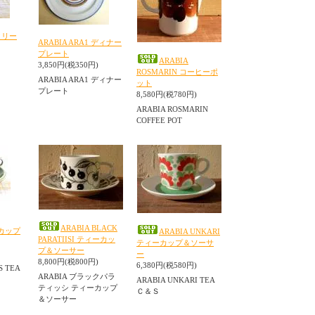
 クリー
ARABIA ARA1 ディナー
プレート
ARABIA
3,850円(税350円)
ROSMARIN コーヒーポ
Ｃ
ARABIA ARA1 ディナー
ット
プレート
8,580円(税780円)
ARABIA ROSMARIN
COFFEE POT
ARABIA BLACK
ーカップ
ARABIA UNKARI
PARATIISI ティーカッ
ティーカップ＆ソーサ
プ＆ソーサー
ー
8,800円(税800円)
6,380円(税580円)
S TEA
ARABIA ブラックパラ
ARABIA UNKARI TEA
ティッシ ティーカップ
Ｃ＆Ｓ
＆ソーサー