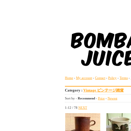
Home
-
My account
-
Contact
-
Policy
-
Terms
-
Category :
Vintage ビンテージ雑貨
Sort by -
Recommend
-
Price
-
Newest
1-12 / 78
NEXT