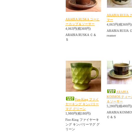
ARABIA RUIJA
ARABIA RUSKA コーヒ
マー
ーカップ＆ソーサー
4,063円(税369円)
4,063円(税369円)
ARABIA RUIJA 
ARABIA RUSKA Ｃ＆
reamer
Ｓ
ARABIA
KOSMOS ティ
Fire-King ファイ
＆ソーサー
ヤーキング キンバリー
5,280円(税480円)
マグ グリーン
ARABIA KOSMO
1,980円(税180円)
Ｃ＆Ｓ
Fire-King ファイヤーキ
ング キンバリーマグ グ
リーン