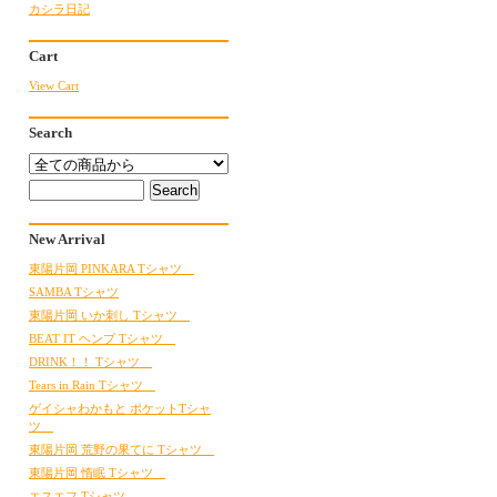
カシラ日記
Cart
View Cart
Search
New Arrival
東陽片岡 PINKARA Tシャツ
SAMBA Tシャツ
東陽片岡 いか刺し Tシャツ
BEAT IT ヘンプ Tシャツ
DRINK！！ Tシャツ
Tears in Rain Tシャツ
ゲイシャわかもと ポケットTシャ
ツ
東陽片岡 荒野の果てに Tシャツ
東陽片岡 惰眠 Tシャツ
エスエフ Tシャツ