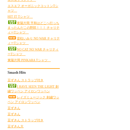
エスエフ オーガニックコットンTシ
ャツ
HIT IT Tシャツ
東陽片岡 平和はどこへ行っち
まったんだこの野郎！！！ チャリテ
ィーTシャツ
逆柱いみり NO WAR チャリテ
ィーTシャツ
NO CAT NO WAR チャリティ
ーTシャツ
東陽片岡 PINKARA Tシャツ
Smash Hits
豆ずきん ストラップ付き
I HAVE SEEN THE LIGHT 刺
繍ワッペン アイロンワッペン
レイズミュージック 刺繍ワッ
ペン アイロンワッペン
豆ずきん
豆ずきん
豆ずきん ストラップ付き
豆ずきん大